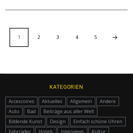
1
2
3
4
5
KATEGORIEN
Accescoires
Aktuelles
Allgemein
Andere
Auto
Bad
Beiträge aus aller Welt
Bildende Kunst
Design
Einfach schöne Uhren
Fahrräder
Hotels
Interviews
Kultur