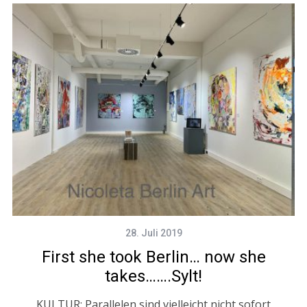
28. Juli 2019
First she took Berlin… now she
takes…….Sylt!
KULTUR: Parallelen sind vielleicht nicht sofort