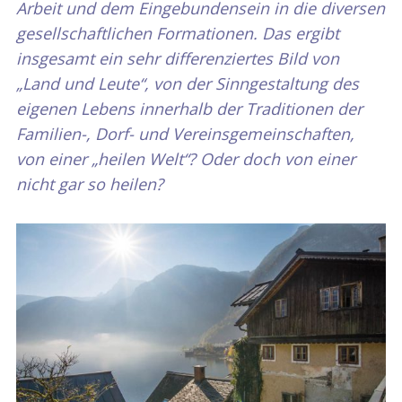
Arbeit und dem Eingebundensein in die diversen
gesellschaftlichen Formationen. Das ergibt
insgesamt ein sehr differenziertes Bild von
„Land und Leute“, von der Sinngestaltung des
eigenen Lebens innerhalb der Traditionen der
Familien-, Dorf- und Vereinsgemeinschaften,
von einer „heilen Welt“? Oder doch von einer
nicht gar so heilen?