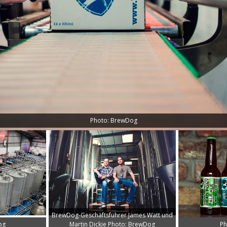
Photo: BrewDog
BrewDog-Geschäftsführer James Watt und
og
Martin Dickie Photo: BrewDog
Ph