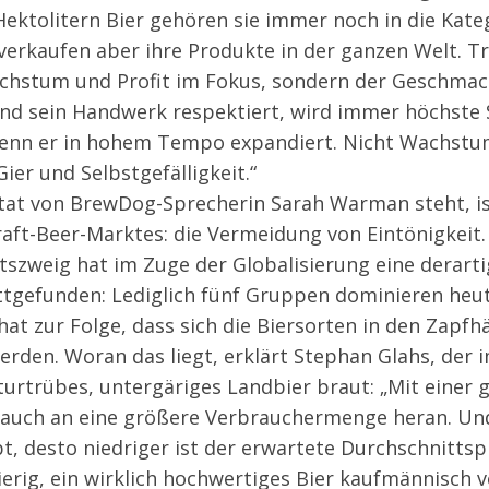
 Hektolitern Bier gehören sie immer noch in die Kate
verkaufen aber ihre Produkte in der ganzen Welt. T
hstum und Profit im Fokus, sondern der Geschmack:
und sein Handwerk respektiert, wird immer höchste
enn er in hohem Tempo expandiert. Nicht Wachstum
Gier und Selbstgefälligkeit.“
tat von BrewDog-Sprecherin Sarah Warman steht, is
raft-Beer-Marktes: die Vermeidung von Eintönigkeit
szweig hat im Zuge der Globalisierung eine derarti
ttgefunden: Lediglich fünf Gruppen dominieren heut
at zur Folge, dass sich die Biersorten in den Zapf
rden. Woran das liegt, erklärt Stephan Glahs, der 
turtrübes, untergäriges Landbier braut: „Mit einer
 auch an eine größere Verbrauchermenge heran. Un
t, desto niedriger ist der erwartete Durchschnittsp
erig, ein wirklich hochwertiges Bier kaufmännisch v