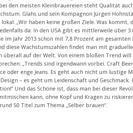
bei den meisten Kleinbrauereien steht Qualität auch
achstum. Glahs und sein Kompagnon Jürgen Hohnstäd
h lokal: „Wir haben keine großen Ziele. Was kommt,
jedenfalls da: In den USA gibt es mittlerweile über 3
die im Jahr 2013 schon mit 7,8 Prozent am gesamten
Und diese Wachstumszahlen findet man mit graduell
n überall auf der Welt. Von einem bloßen Trend wil
prechen: „Trends sind irgendwann vorbei. Craft Bee
ce oder enge Jeans. Es geht auch nicht um lustige 
n-Design – es geht um Leidenschaft und Geschmack. D
ution!“ Und das Schöne ist, dass man bei dieser Rev
mitmischen kann, ohne Kopf und Kragen zu riskiere
 rund 50 Titel zum Thema „Selber brauen“.