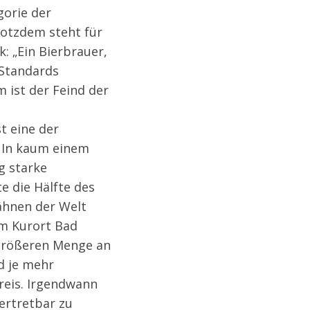
gorie der
rotzdem steht für
 „Ein Bierbrauer,
 Standards
 ist der Feind der
t eine der
. In kaum einem
g starke
e die Hälfte des
hähnen der Welt
im Kurort Bad
 größeren Menge an
d je mehr
reis. Irgendwann
ertretbar zu