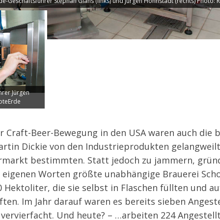
de-Geschäftsführer Stephan Glahs (links) und Jürgen Hohnstädt (rechts) Photo: 
hrer Jürgen
oteErde
er Craft-Beer-Bewegung in den USA waren auch die 
tin Dickie von den Industrieprodukten gelangweilt,
ermarkt bestimmten. Statt jedoch zu jammern, grün
 eigenen Worten größte unabhängige Brauerei Scho
 Hektoliter, die sie selbst in Flaschen füllten und a
n. Im Jahr darauf waren es bereits sieben Angestel
vervierfacht. Und heute? – …arbeiten 224 Angestell