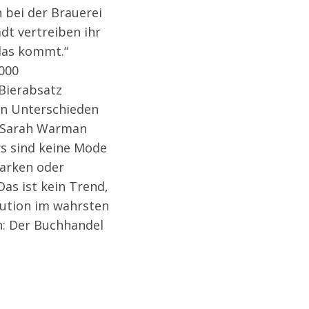
 bei der Brauerei
t vertreiben ihr
 das kommt.“
.000
 Bierabsatz
en Unterschieden
l Sarah Warman
rs sind keine Mode
Marken oder
as ist kein Trend,
olution im wahrsten
n: Der Buchhandel