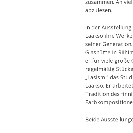
zusammen. An viele
abzulesen.
In der Ausstellung
Laakso ihre Werke.
seiner Generation.
Glashütte
in Riihi
er für viele große
regelmäßig Stücke
„Lasismi“ das Stu
Laakso. Er arbeite
Tradition des finn
Farbkompositionen
Beide Ausstellung