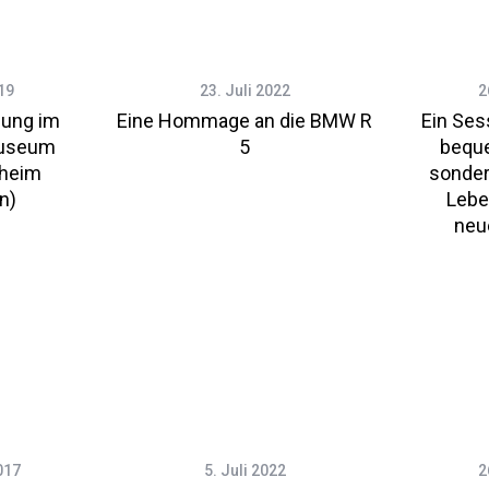
19
23. Juli 2022
2
lung im
Eine Hommage an die BMW R
Ein Sess
museum
5
bequ
nheim
sonder
n)
Leben
neu
017
5. Juli 2022
2