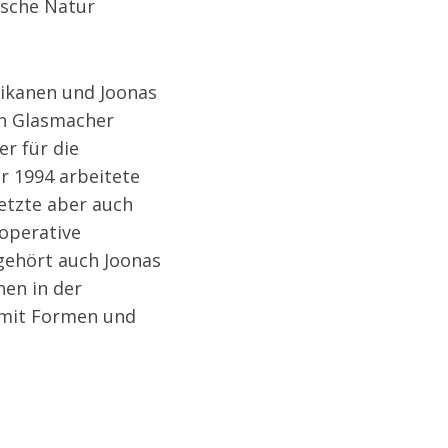
ische Natur
iikanen und Joonas
en Glasmacher
r für die
hr 1994 arbeitete
setzte aber auch
operative
gehört auch Joonas
nen in der
o mit Formen und