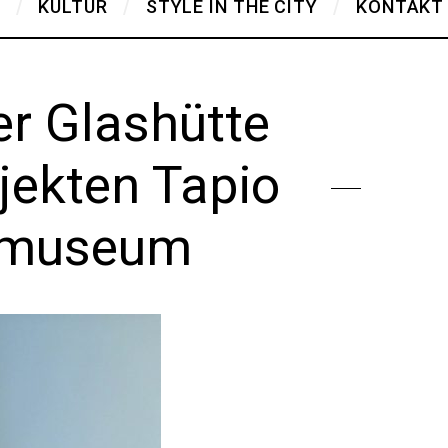
T
KULTUR
STYLE IN THE CITY
KONTAKT
er Glashütte
jekten Tapio
iemuseum