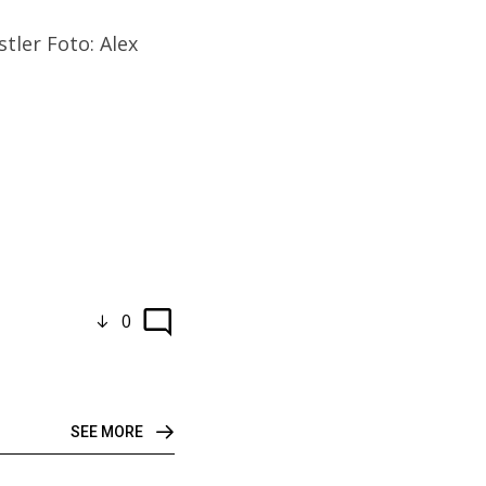
tler Foto: Alex
0
SEE MORE