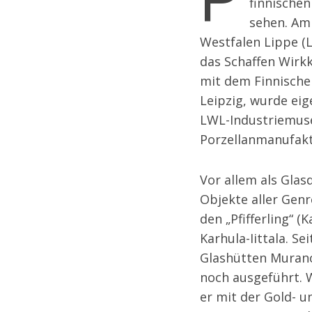
finnische
sehen.
Am 
Westfalen Lippe (
das Schaffen Wirkk
mit dem Finnisch
Leipzig
, wurde eig
LWL-Industriemu
Porzellanmanufaktu
Vor allem als Glas
Objekte aller Genr
den „Pfifferling“ (
Karhula-Iittala. Se
Glashütten
Muranos
noch ausgeführt. W
er mit der Gold- 