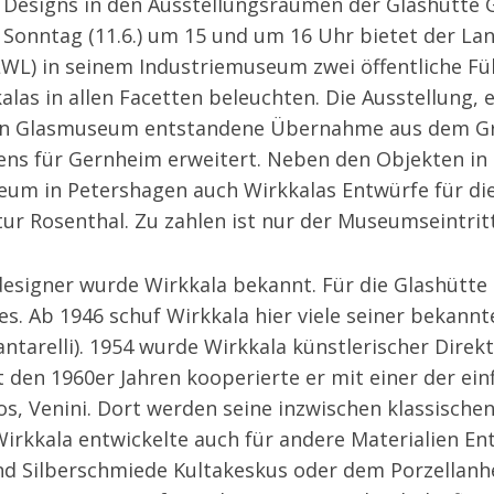
n Designs in den Ausstellungsräumen der
Glashütte
G
Sonntag (
11.6.
) um 15 und um 16 Uhr bietet der La
LWL) in seinem Industriemuseum zwei öffentliche Fü
alas in allen Facetten beleuchten. Die Ausstellung, 
en Glasmuseum entstandene Übernahme aus dem Gr
ens für Gernheim erweitert. Neben den Objekten in 
seum in
Petershagen
auch Wirkkalas Entwürfe für di
r Rosenthal. Zu zahlen ist nur der Museumseintritt
designer wurde Wirkkala bekannt. Für die
Glashütte
es. Ab 1946 schuf Wirkkala hier viele seiner bekann
Kantarelli). 1954 wurde Wirkkala künstlerischer Direk
it den 1960er Jahren kooperierte er mit einer der ein
, Venini. Dort werden seine inzwischen klassische
irkkala entwickelte auch für andere Materialien Ent
und Silberschmiede Kultakeskus oder dem Porzellanh