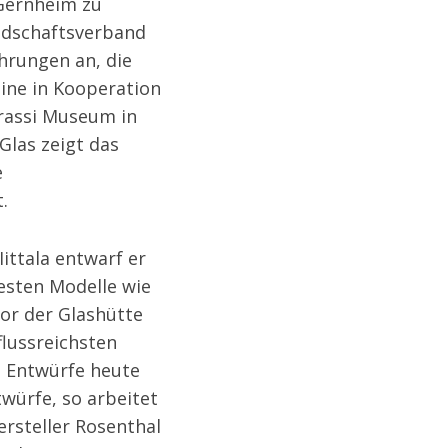
ernheim zu
ndschaftsverband
hrungen an, die
eine in Kooperation
assi Museum in
Glas zeigt das
e
.
Iittala entwarf er
testen Modelle wie
tor der
Glashütte
flussreichsten
n Entwürfe
heute
würfe, so arbeitet
ersteller
Rosenthal