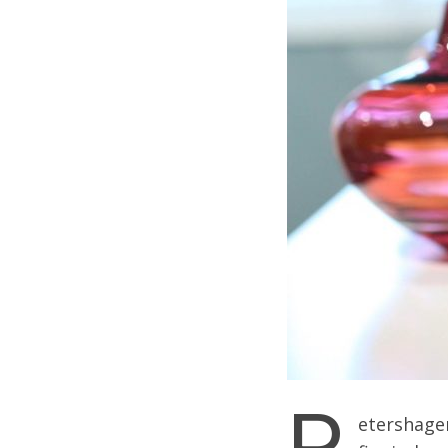
P
etershage