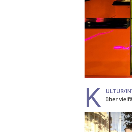
K
ULTUR/IN
über vielf