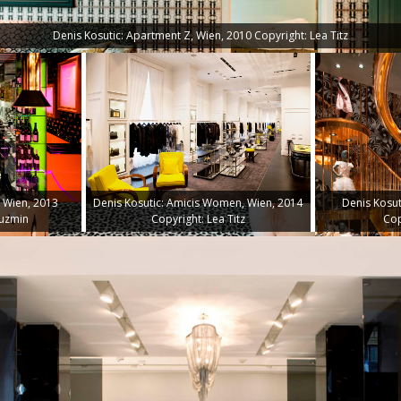
Denis Kosutic: Apartment Z, Wien, 2010 Copyright: Lea Titz
, Wien, 2013
Denis Kosutic: Amicis Women, Wien, 2014
Denis Kosut
Kuzmin
Copyright: Lea Titz
Cop