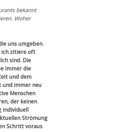
urants bekannt
ieren. Woher
die uns umgeben.
ch zitiere oft
ch sind. Die
be immer die
Zeit und dem
lt und immer neu
ative Menschen
eren, der keinen
 individuell
aktuellen Strömung
en Schritt voraus