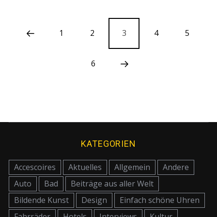
1
2
3
4
5
6
KATEGORIEN
Accescoires
Aktuelles
Allgemein
Andere
Auto
Bad
Beiträge aus aller Welt
Bildende Kunst
Design
Einfach schöne Uhren
Fahrräder
Hotels
Interviews
Kultur