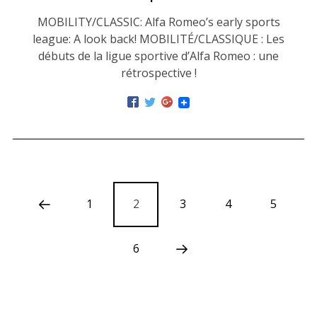
MOBILITY/CLASSIC: Alfa Romeo’s early sports
league: A look back! MOBILITÉ/CLASSIQUE : Les
débuts de la ligue sportive d’Alfa Romeo : une
rétrospective !
1
2
3
4
5
6