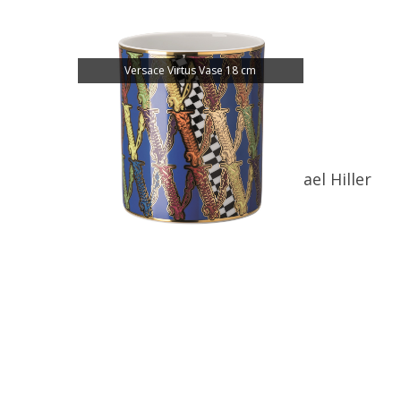
Versace Virtus Vase 18 cm
Copyright: Rosenthal GmbH
virtual design magazine Michael Hiller