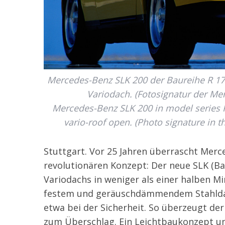
Mercedes-Benz SLK 200 der Baureihe R 170
Variodach. (Fotosignatur der Me
Mercedes-Benz SLK 200 in model series R 
vario-roof open. (Photo signature in 
Stuttgart. Vor 25 Jahren überrascht Merc
revolutionären Konzept: Der neue SLK (Ba
Variodachs in weniger als einer halben M
festem und geräuschdämmendem Stahldach
etwa bei der Sicherheit. So überzeugt der
zum Überschlag. Ein Leichtbaukonzept u