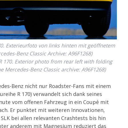
. Exterieurfoto von links hinten mit geöffnetem
rcedes-Benz Classic Archive: A96F1268)
170. Exterior photo from rear left with folding
the Mercedes-Benz Classic archive: A96F1268)
edes-Benz nicht nur Roadster-Fans mit einem
ureihe R 170) verwandelt sich dank seines
inute vom offenen Fahrzeug in ein Coupé mit
. Er punktet mit weiteren Innovationen,
 SLK bei allen relevanten Crashtests bis hin
nter anderem mit Magnesium reduziert das