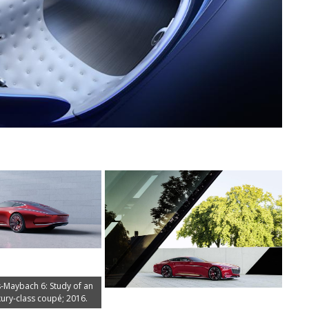
-Maybach 6: Study of an
xury-class coupé; 2016.