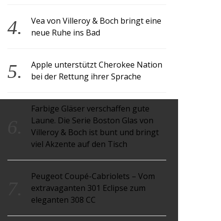
Vea von Villeroy & Boch bringt eine
neue Ruhe ins Bad
Apple unterstützt Cherokee Nation
bei der Rettung ihrer Sprache
Farbige Gläser verschaffen gute
Laune. Die Serie Boston Glas von
Villeroy & Boch ist bunt und bringt
viel Akzente auf den Tisch
Peugeot Coupé-Cabriolets – Vom
extravaganten 301 Eclipse zum
eleganten 308 CC