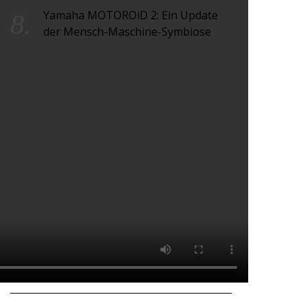
Yamaha MOTOROiD 2: Ein Update
der Mensch-Maschine-Symbiose
EIN PORSCHE, SO PERSÖNLICH WIE
DER EIGENE FINGERABDRUCK
DIE PREMIUM-MARKE DS WIRD
AVANTGARDE