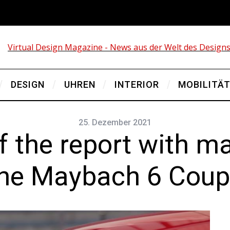
DESIGN
UHREN
INTERIOR
MOBILITÄ
25. Dezember 2021
f the report with m
he Maybach 6 Cou