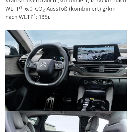
Kraftstoffverbrauch (kombiniert) l/100 km nach
1
WLTP
: 6,0; CO
-Ausstoß (kombiniert) g/km
2
1
nach WLTP
: 135).