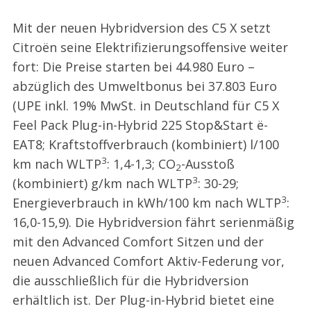
Mit der neuen Hybridversion des C5 X setzt
Citroën seine Elektrifizierungsoffensive weiter
fort: Die Preise starten bei 44.980 Euro –
abzüglich des Umweltbonus bei 37.803 Euro
(UPE inkl. 19% MwSt. in Deutschland für C5 X
Feel Pack Plug-in-Hybrid 225 Stop&Start ë-
EAT8; Kraftstoffverbrauch (kombiniert) l/100
3
km nach WLTP
: 1,4-1,3; CO
-Ausstoß
2
3
(kombiniert) g/km nach WLTP
: 30-29;
3
Energieverbrauch in kWh/100 km nach WLTP
:
16,0-15,9). Die Hybridversion fährt serienmäßig
mit den Advanced Comfort Sitzen und der
neuen Advanced Comfort Aktiv-Federung vor,
die ausschließlich für die Hybridversion
erhältlich ist. Der Plug-in-Hybrid bietet eine