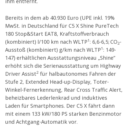
ihm entfernt.
Bereits in dem ab 40.930 Euro (UPE inkl. 19%
MwSt. in Deutschland für C5 X Shine PureTech
180 Stop&Start EAT8, Kraftstoffverbrauch
1
(kombiniert) l/100 km nach WLTP
: 6,6-6,5; CO
-
2
1
Ausstoß (kombiniert) g/km nach WLTP
: 149-
147) erhältlichen Ausstattungsniveau „Shine“
erhöht sich die Serienausstattung um Highway
2
Driver Assist
für halbautonomes Fahren der
Stufe 2, Extended Head-up-Display, Toter-
Winkel-Fernerkennung, Rear Cross Traffic Alert,
beheizbares Lederlenkrad und induktives
Laden für Smartphones. Der C5 X fährt dann
mit einem 133 kW/180 PS starken Benzinmotor
und Achtgang-Automatik vor.