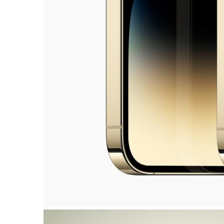
Display einnimmt. Ohne den Bildschirminh
kontinuierlich aktiv und ermöglicht durc
Zugriff auf Steuerelemente. Laufende Hin
Timer bleiben sichtbar und interaktiv un
Dynamic Island in iOS 16 nutzen, um Info
Mitfahrgelegenheiten anzuzeigen.
Pro Kamera-System der nächsten Genera
Das Pro Kamera-System auf iPhone 14 Pr
darin, was mit einem Smartphone möglich 
Gelegenheitsnutzer:innen oder Profis – i
Für Vollbild bitte auf das entsprechende F