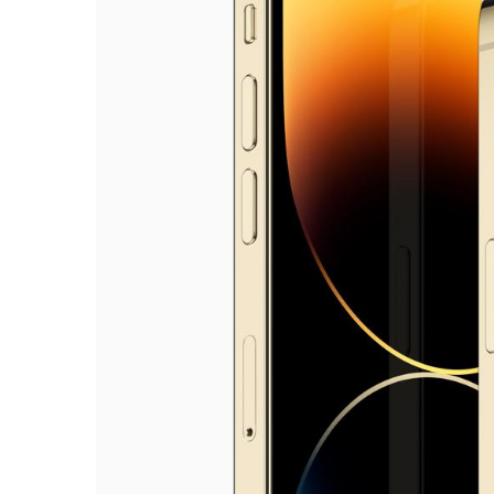
Dynamic Island: Ein interaktives Nutzerer
Die Dynamic Island eröffnet ganz neue We
Design rücken Hardware und Software no
Mitteilungen und Aktivitäten in Echtzeit
Island wurde die TrueDepth Kamera neu ge