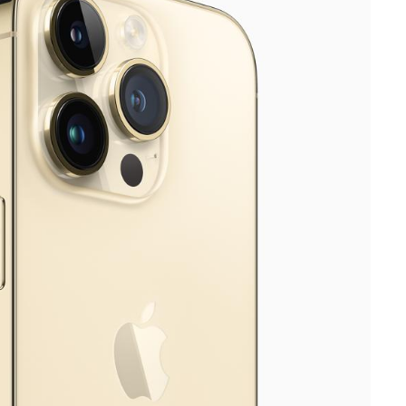
lebnis
ge mit dem iPhone zu interagieren. Durch ihr
ch enger zusammen, um wichtige Hinweise,
 anzuzeigen. Mit der Einführung der Dynamic
staltet, sodass sie jetzt weniger Raum im