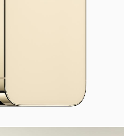
alt einzuschränken, bleibt die Dynamic Island
h einfaches Tippen und Halten einen schnelleren
tergrundaktivitäten wie Karten, Musik oder ein
d auch Apps anderer Anbieter können die
s wie Sportergebnisse oder
tion
o und iPhone 14 Pro Max setzt neue Maßstäbe
ist. Mit ihm können alle – egal ob
hre besten Fotos und Videos aufnehmen.
oto klicken!