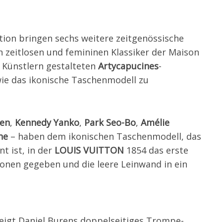
ktion bringen sechs weitere zeitgenössische
en zeitlosen und femininen Klassiker der Maison
on Künstlern gestalteten
Artycapucines
-
 wie das ikonische Taschenmodell zu
ren
,
Kennedy Yanko
,
Park Seo-Bo
,
Amélie
ne
– haben dem ikonischen Taschenmodell, das
t ist, in der
LOUIS VUITTON
1854 das erste
sionen gegeben und die leere Leinwand in ein
eigt Daniel Burens doppelseitiges Trompe-