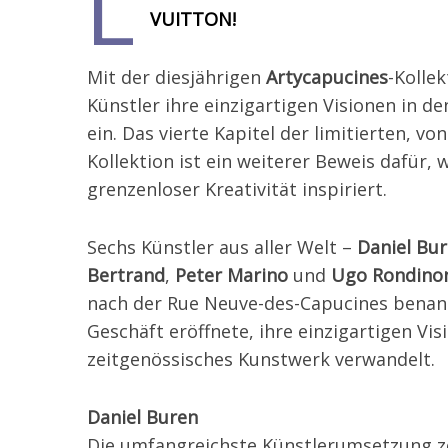
L
VUITTON!
Mit der diesjährigen
Artycapucines
-Kolle
Künstler ihre einzigartigen Visionen in d
ein. Das vierte Kapitel der limitierten, v
Kollektion ist ein weiterer Beweis dafür,
grenzenloser Kreativität inspiriert.
Sechs Künstler aus aller Welt –
Daniel Bu
Bertrand
,
Peter Marino
und
Ugo Rondino
nach der Rue Neuve-des-Capucines benann
Geschäft eröffnete, ihre einzigartigen Vi
zeitgenössisches Kunstwerk verwandelt.
Daniel Buren
Die umfangreichste Künstlerumsetzung z