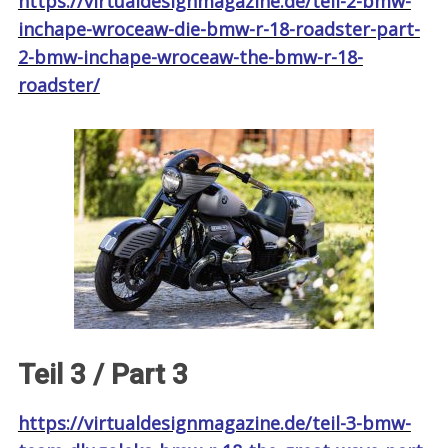
https://virtualdesignmagazine.de/teil-2-bmw-
inchape-wroceaw-die-bmw-r-18-roadster-part-
2-bmw-inchape-wroceaw-the-bmw-r-18-
roadster/
Teil 3 / Part 3
https://virtualdesignmagazine.de/teil-3-bmw-