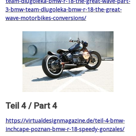
team-dlugoleka-bmw-r-18-the-great-wave-part-
3-bmw-team-dlugoleka-bmw-r-18-the-great-
wave-motorbikes-conversions/
Teil 4 / Part 4
https://virtualdesignmagazine.de/teil-4-bmw-
inchcape-poznan-bmw-r-18-speedy-gonzales/