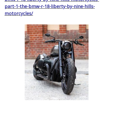
part-1-the-bmw-r-18-liberty-by-nine-hills-
motorcycles/