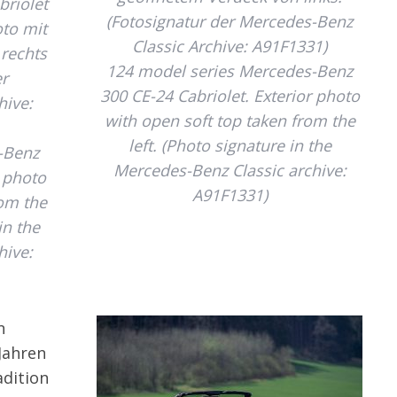
riolet
(Fotosignatur der Mercedes-Benz
oto mit
Classic Archive: A91F1331)
rechts
124 model series Mercedes-Benz
er
300 CE-24 Cabriolet. Exterior photo
hive:
with open soft top taken from the
left. (Photo signature in the
-Benz
Mercedes-Benz Classic archive:
r photo
A91F1331)
rom the
in the
hive:
n
Jahren
adition