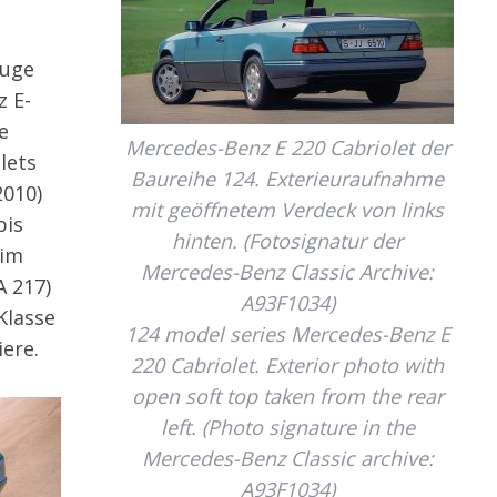
Zuge
 E-
e
Mercedes-Benz E 220 Cabriolet der
lets
Baureihe 124. Exterieuraufnahme
2010)
mit geöffnetem Verdeck von links
bis
hinten. (Fotosignatur der
 im
Mercedes-Benz Classic Archive:
A 217)
A93F1034)
Klasse
124 model series Mercedes-Benz E
iere.
220 Cabriolet. Exterior photo with
open soft top taken from the rear
left. (Photo signature in the
Mercedes-Benz Classic archive:
A93F1034)