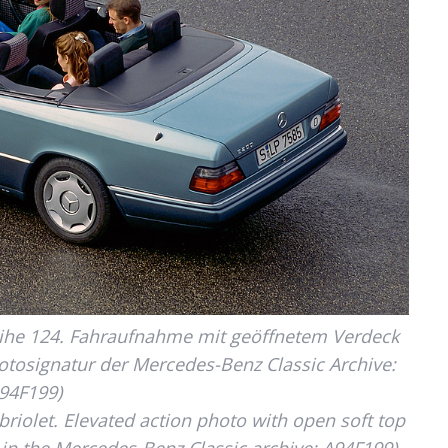
eihe 124. Fahraufnahme mit geöffnetem Verdeck
Fotosignatur der Mercedes-Benz Classic Archive:
94F199)
iolet. Elevated action photo with open soft top