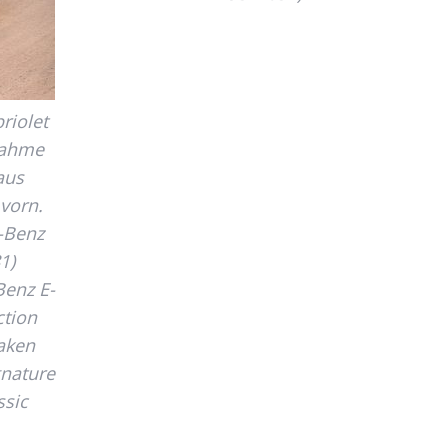
riolet
nahme
aus
 vorn.
-Benz
1)
Benz E-
ction
taken
gnature
ssic