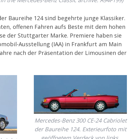
e in the Mercedes-Benz Classic archive: A94F199)
er Baureihe 124 sind begehrte junge Klassiker.
nten, offenen Fahren aufs Beste mit dem hohen
se der Stuttgarter Marke. Premiere haben sie
omobil-Ausstellung (IAA) in Frankfurt am Main
Jahre nach der Präsentation der Limousinen der
Mercedes-Benz 300 CE-24 Cabriolet
der Baureihe 124. Exterieurfoto mit
geöffnetem Verdeck von links.