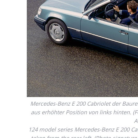
Mercedes-Benz E 200 Cabriolet der Baur
aus erhöhter Position von links hinten. (
A
124 model series Mercedes-Benz E 200 Cabr