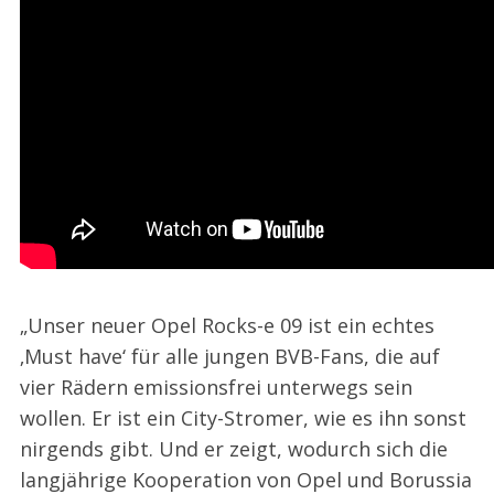
„Unser neuer Opel Rocks-e 09 ist ein echtes
‚Must have‘ für alle jungen BVB-Fans, die auf
vier Rädern emissionsfrei unterwegs sein
wollen. Er ist ein City-Stromer, wie es ihn sonst
nirgends gibt. Und er zeigt, wodurch sich die
langjährige Kooperation von Opel und Borussia