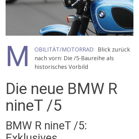
M
OBILITÄT/MOTORRAD:
Blick zurück
nach vorn: Die /5-Baureihe als
historisches Vorbild
Die neue BMW R
nineT /5
BMW R nineT /5:
Exklusives