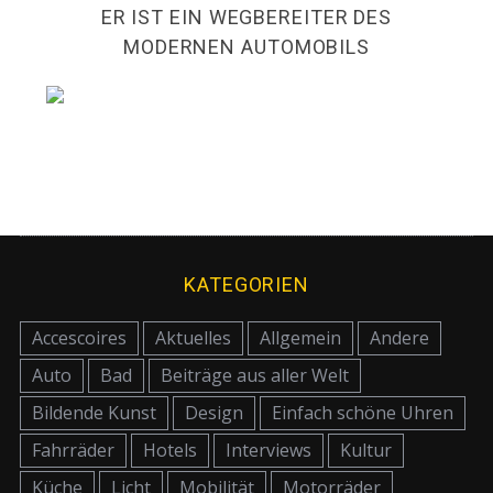
ER IST EIN WEGBEREITER DES
MODERNEN AUTOMOBILS
KATEGORIEN
Accescoires
Aktuelles
Allgemein
Andere
Auto
Bad
Beiträge aus aller Welt
Bildende Kunst
Design
Einfach schöne Uhren
Fahrräder
Hotels
Interviews
Kultur
Küche
Licht
Mobilität
Motorräder